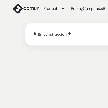
Products
Pricing
Companies
Bl
🤖 En construcción 🤖