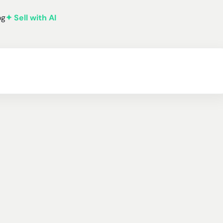
og
✦ Sell with AI