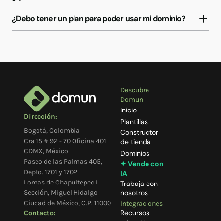
¿Debo tener un plan para poder usar mi dominio?
Descubre
Domun
Inicio
Dirección:
Plantillas
Bogotá, Colombia
Constructor
Cra 15 # 92 - 70 Oficina 401
de tienda
CDMX, México
Dominios
Paseo de las Palmas 405,
✦ Vende con
Depto. 1701 y 1702
IA
Lomas de Chapultepec I
Trabaja con
Sección, Miguel Hidalgo
nosotros
Ciudad de México, C.P. 11000
Integraciones
Recursos
Contacto: