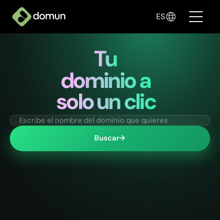
ES
Tu
Productos
dominio a
Precios
solo un clic
Empresas
Blogs
Buscar
→
✦ Vende con IA
Ingresar
Crear mi tienda