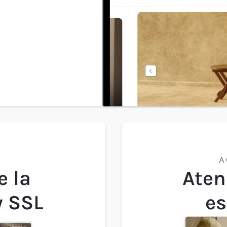
A
e la
Aten
y SSL
es