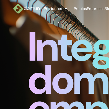
Productos
Precios
Empresas
Bl
Inte
domu
emp