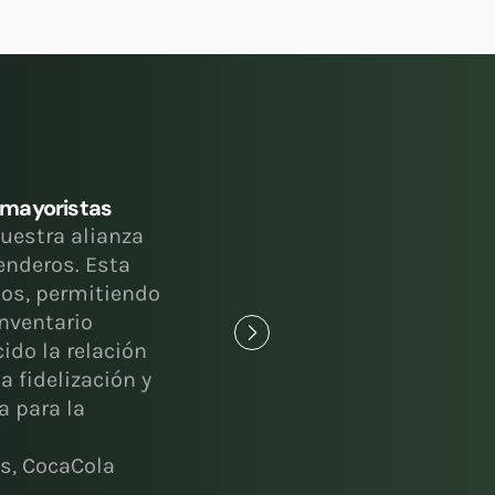
 mayoristas
uestra alianza
enderos. Esta
ios, permitiendo
nventario
cido la relación
a fidelización y
a para la
os, CocaCola