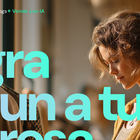
ogs
✦ Vende con IA
gra
n a t
resa