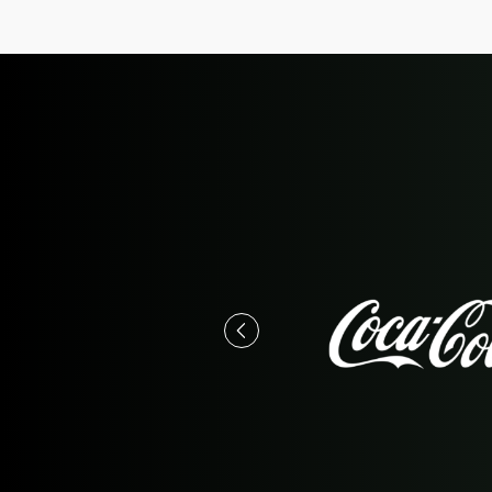
una gestión digital
enecientes al
e estos casi dos años
tal con páginas web,
nicos y pagos con
les y soporte
más de formación
.