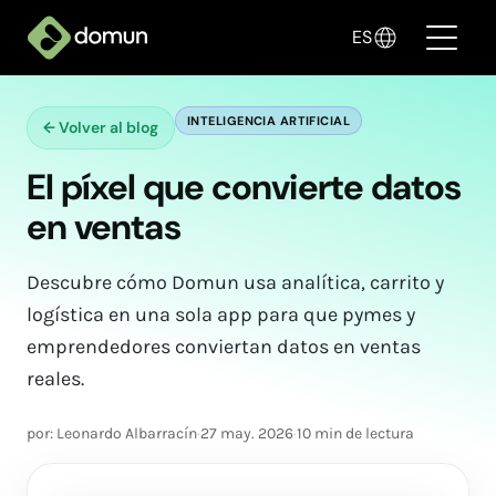
ES
INTELIGENCIA ARTIFICIAL
←
Volver al blog
Productos
El píxel que convierte datos
Precios
en ventas
Empresas
Descubre cómo Domun usa analítica, carrito y
Blogs
logística en una sola app para que pymes y
emprendedores conviertan datos en ventas
✦ Vende con IA
reales.
Ingresar
por: Leonardo Albarracín
·
27 may. 2026
·
10 min de lectura
Crear mi tienda