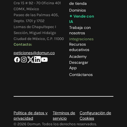
Cra 15 # 92 - 70 Oficina 401
de tienda
CDMX, México
Dominios
Paseo de las Palmas 405,
✦ Vende con
Depto. 1701 y 1702
IA
Lomas de Chapultepec I
Trabaja con
Sección, Miguel Hidalgo
nosotros
Ciudad de México, C.P. 11000
Integraciones
Recursos
Contacto:
educativos
peticiones@domun.co
Academy
Descargar
App
Contáctanos
Política de datos y
Términos de
Configuración de
privacidad
servicio
Cookies
©
2026
Domun. Todos los derechos reservados.