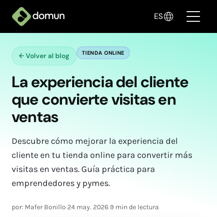
ES
TIENDA ONLINE
←
Volver al blog
Productos
La experiencia del cliente
Precios
que convierte visitas en
Empresas
ventas
Blogs
Descubre cómo mejorar la experiencia del
✦ Vende con IA
cliente en tu tienda online para convertir más
visitas en ventas. Guía práctica para
emprendedores y pymes.
Ingresar
por: Mafer Bonillo
·
24 may. 2026
·
9 min de lectura
Crear mi tienda