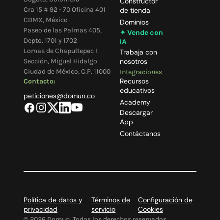
Constructor
Cra 15 # 92 - 70 Oficina 401
de tienda
CDMX, México
Dominios
Paseo de las Palmas 405,
✦ Vende con
Depto. 1701 y 1702
IA
Lomas de Chapultepec I
Trabaja con
Sección, Miguel Hidalgo
nosotros
Ciudad de México, C.P. 11000
Integraciones
Recursos
Contacto:
educativos
peticiones@domun.co
Academy
Descargar
App
Contáctanos
Política de datos y
Términos de
Configuración de
privacidad
servicio
Cookies
©
2026
Domun. Todos los derechos reservados.