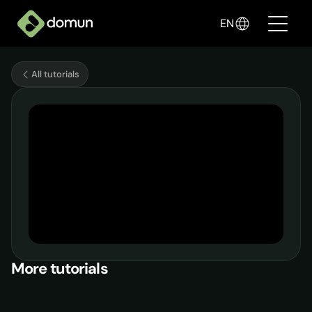
EN
All tutorials
Products
Pricing
Companies
Blog
✦ Sell with AI
More tutorials
Login
Create My Store